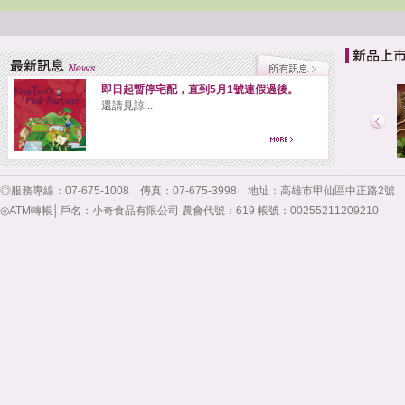
即日起暫停宅配，直到5月1號連假過後。
還請見諒...
◎服務專線：07-675-1008 傳真：07-675-3998 地址：高雄市甲仙區中正路2號 服
◎ATM轉帳│戶名：小奇食品有限公司 農會代號：619 帳號：00255211209210